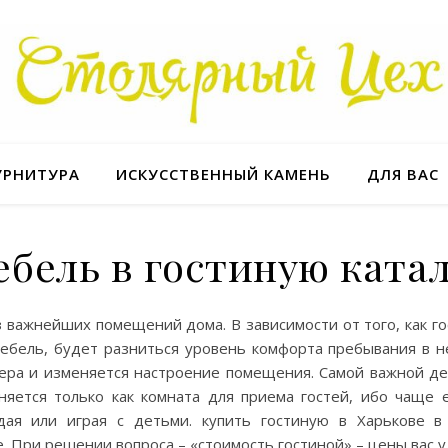
УРНИТУРА
ИСКУССТВЕННЫЙ КАМЕНЬ
ДЛЯ ВАС
бель в гостиную ката
з важнейших помещений дома. В зависимости от того, как г
мебель, будет разниться уровень комфорта пребывания в н
фера и изменяется настроение помещения. Самой важной де
няется только как комната для приема гостей, ибо чаще 
дая или играя с детьми. купить гостиную в Харькове 
 При решении вопроса – «стоимость гостиной» – цены вас у